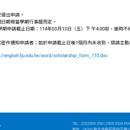
接受提出申請。
詳細日期視當學期行事曆而定。
第2學期申請截止日期：114年03月13日（五）下 午4:00前，逾時不
以密件通知申請者；如於申請截止日後1個月內未收到，煩請主
p://english.fju.edu.tw/word/scholarship_form_110.doc
TEL : (02)2905-2561;2905-3536 FAX
地址 : 24205 新北市新莊區中正路5