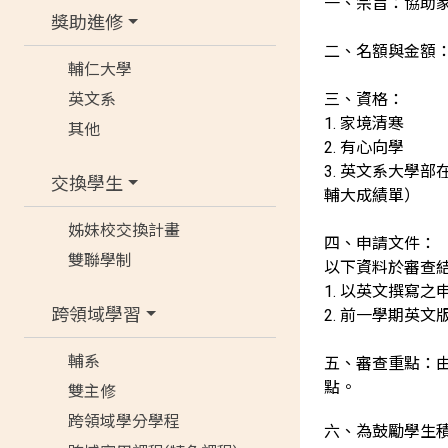
一、宗旨：協助
獎助進修
二、名額與金額
輔仁大學
英文系
三、資格：
1. 家境清寒
其他
2. 有心向學
3. 英文系大學
交換學生
輔大成績單）
姊妹校交換計畫
四、申請文件
雙聯學制
以下資料於審查
1. 以英文撰寫之
跨領域學習
2. 前一學期英
輔系
五、審查重點：
點。
雙主修
跨領域學分學程
六、為鼓勵學生