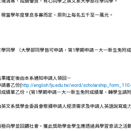
家境清寒、成績優良、有心向學之英文系大學部在學同學。
：視當學年度孳息多寡而定，原則上每名五千至一萬元。
部在學同學 （大學部同學皆可申請，第1學期申請－大一新生免
：
結果確定後由本系通知申請人領回－
申請書乙份(
http://english.fju.edu.tw/word/scholarship_form_110
文版成績單乙份。(第1學期申請－大一新生免附成績單，轉學生請
由英文系獎學金委員會根據申請人經濟需求及申請人英語說寫能
積極向學並回饋社會，獲此獎助學金學生應透過具學習意涵之活