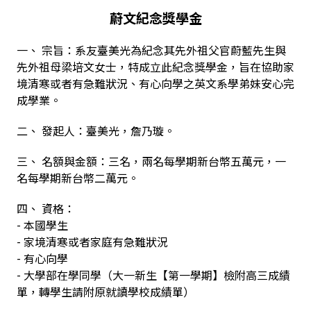
蔚文紀念獎學金
一、 宗旨：系友臺美光為紀念其先外祖父官蔚藍先生與
先外祖母梁培文女士，特成立此紀念獎學金，旨在協助家
境清寒或者有急難狀況、有心向學之英文系學弟妹安心完
成學業。
二、 發起人：臺美光，詹乃璇。
三、 名額與金額：三名，兩名每學期新台幣五萬元，一
名每學期新台幣二萬元。
四、 資格：
- 本國學生
- 家境清寒或者家庭有急難狀況
- 有心向學
- 大學部在學同學（大一新生【第一學期】檢附高三成績
單，轉學生請附原就讀學校成績單）