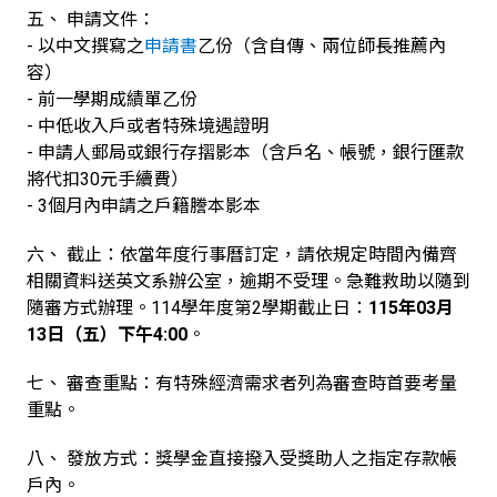
五、 申請文件：
- 以中文撰寫之
申請書
乙份（含自傳、兩位師長推薦內
容）
- 前一學期成績單乙份
- 中低收入戶或者特殊境遇證明
- 申請人郵局或銀行存摺影本（含戶名、帳號，銀行匯款
將代扣30元手續費）
- 3個月內申請之戶籍謄本影本
六、 截止：依當年度行事曆訂定，請依規定時間內備齊
相關資料送英文系辦公室，逾期不受理。急難救助以隨到
隨審方式辦理。114學年度第2學期截止日：
115年03月
13日（五）下午4:00
。
七、 審查重點：有特殊經濟需求者列為審查時首要考量
重點。
八、 發放方式：獎學金直接撥入受獎助人之指定存款帳
戶內。