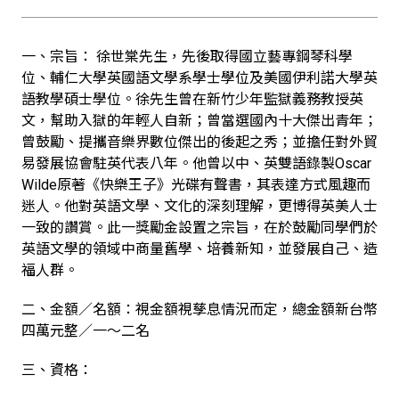
一、宗旨： 徐世棠先生，先後取得國立藝專鋼琴科學
位、輔仁大學英國語文學系學士學位及美國伊利諾大學英
語教學碩士學位。徐先生曾在新竹少年監獄義務教授英
文，幫助入獄的年輕人自新；曾當選國內十大傑出青年；
曾鼓勵、提攜音樂界數位傑出的後起之秀；並擔任對外貿
易發展協會駐英代表八年。他曾以中、英雙語錄製Oscar
Wilde原著《快樂王子》光碟有聲書，其表達方式風趣而
迷人。他對英語文學、文化的深刻理解，更博得英美人士
一致的讚賞。此一獎勵金設置之宗旨，在於鼓勵同學們於
英語文學的領域中商量舊學、培養新知，並發展自己、造
福人群。
二、金額／名額：視金額視孳息情況而定，總金額新台幣
四萬元整／一～二名
三、資格：