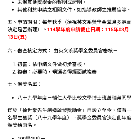
未獲其他獎學金的聲明或證明。
其他利於申請之相關文件，如指導教師之推薦信等。
五、申請期限：每年秋季（須視英文系獎學金孳息多寡而
決定是否辦理）。
114學年度申請截止日期：115年03月
13日(五)
六、審查核定方式： 由英文系獎學金委員會審核－
初審：依申請文件做初步審核。
複審：必要時，候選者得經面試複審。
七、獲獎名單：
八十九學年度－輔仁大學比較文學博士班蕭瑞莆同學
鑑於「徐世棠先生創造啟發獎勵金」自設立至今，僅有一
名學生獲獎（八十九學年度）。獎學金委員會決定此年度
頒獎給兩名。
100學年度－