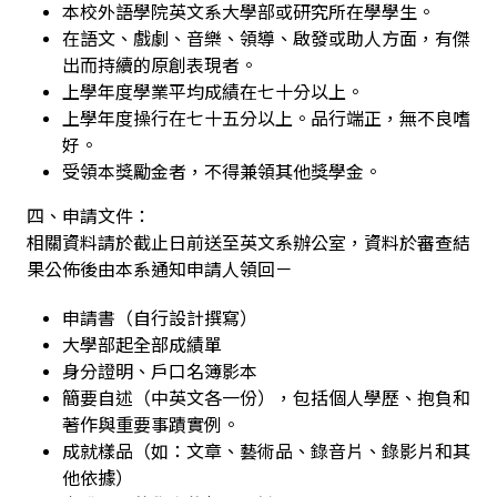
本校外語學院英文系大學部或研究所在學學生。
在語文、戲劇、音樂、領導、啟發或助人方面，有傑
出而持續的原創表現者。
上學年度學業平均成績在七十分以上。
上學年度操行在七十五分以上。品行端正，無不良嗜
好。
受領本獎勵金者，不得兼領其他獎學金。
四、申請文件：
相關資料請於截止日前送至英文系辦公室，資料於審查結
果公佈後由本系通知申請人領回－
申請書（自行設計撰寫）
大學部起全部成績單
身分證明、戶口名簿影本
簡要自述（中英文各一份），包括個人學歷、抱負和
著作與重要事蹟實例。
成就樣品（如：文章、藝術品、錄音片、錄影片和其
他依據）