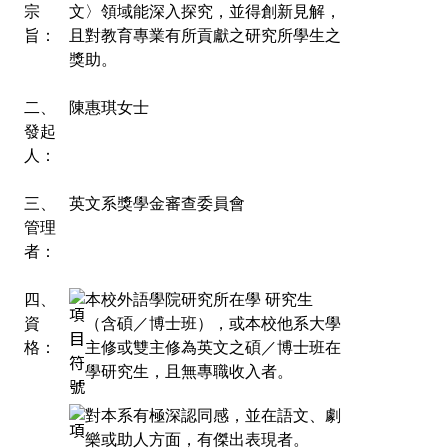
宗
文〉領域能深入探究，並得創新見解，
旨：
且對教育專業有所貢獻之研究所學生之
獎助。
二、
陳惠琪女士
發起
人：
三、
英文系獎學金審查委員會
管理
者：
四、
本校外語學院研究所在學 研究生
資
（含碩／博士班），或本校他系大學
格：
主修或雙主修為英文之碩／博士班在
學研究生，且無專職收入者。
對本系有極深認同感，並在語文、劇
樂或助人方面，有傑出表現者。