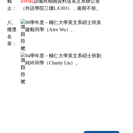
截
4:00前
請備齊相關資料送英文系辦公室
止：
（外語學院三樓LA303），逾期不候。
八、
90學年度－輔仁大學英文系碩士班吳
獲獎
建毅同學（Alex Wu）。
名
單：
94學年度－輔仁大學英文系碩士班劉
純吟同學（Charity Liu）。