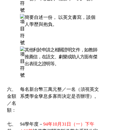
簡要自述一份， 以英文書寫，談個
人學歷與抱負。
其他利於申請之相關證明文件，如教師
推薦信，在語文、劇樂或助人方面有傑
出表現之證明等。
六、
每名新台幣三萬元整／一名（須視英文
金額
系獎學金孳息多寡而決定是否辦理）。
／名
額：
七、
94學年度－
94年10月31日（一）下午