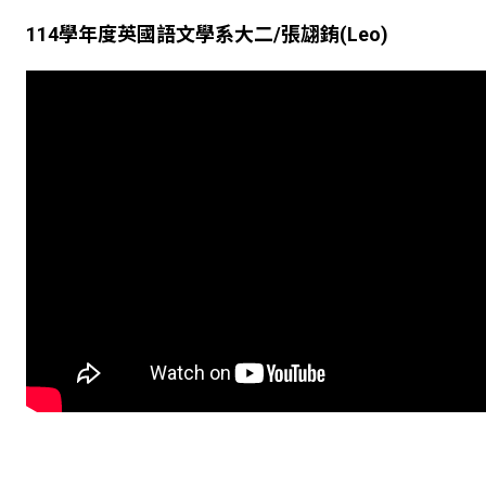
114
學年度英國語文學系大二
/
張翃銪
(Leo)