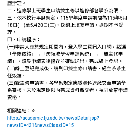
曆辦理。
二、進修學士班學生申請雙主修以進修部各學系為限。
三、依本校行事曆規定，115學年度申請期間為115年5月
18日(一)至5月20日(三)，採線上填寫申請，逾期不予受
理。
四、申請程序：
(一)申請人應於規定期間內，登入學生資訊入口網，點選
「學籍成績」→「跨領域學習申請系統」→「雙主修申
請」，填妥申請表後儲存並確認送出，完成線上登記。
(二)線上登記完成後，請列印雙主修申請書，經主系系主
任簽准。
(三)雙主修申請書、各學系規定應繳資料逕繳交至申請學
系審核，未於規定期限內完成資料繳交者，視同放棄申請
資格。
相關連結：
https://academic.fju.edu.tw/newsDetail.jsp?
newsID=421&newsClassID=15