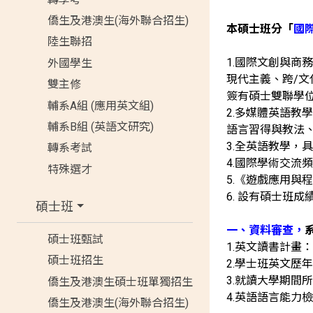
僑生及港澳生(海外聯合招生)
本碩士班分「
國
陸生聯招
1.國際文創與商
外國學生
現代主義、跨/文
雙主修
簽有碩士雙聯學
輔系A組 (應用英文組)
2.多媒體英語教
輔系B組 (英語文研究)
語言習得與教法
3.全英語教學，
轉系考試
4.國際學術交流
特殊選才
5.《遊戲應用與
6. 設有碩士班
碩士班
一、資料審查，
碩士班甄試
1.英文讀書計畫
碩士班招生
2.學士班英文歷年
3.就讀大學期間
僑生及港澳生碩士班單獨招生
4.英語語言能力
僑生及港澳生(海外聯合招生)