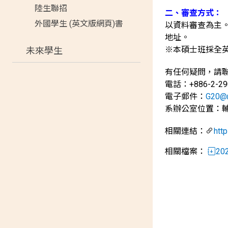
陸生聯招
二、審查方式：
外國學生 (英文版網頁)書
以資料審查為主。
地址。
※本碩士班採全
未來學生
有任何疑問，請
電話：+886-2-2
電子郵件：
G20@m
系辦公室位置：輔
相關連結：
htt
相關檔案：
2