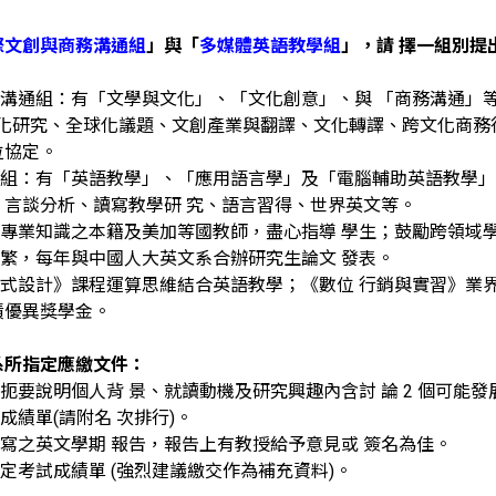
際文創與商務溝通組
」與「
多媒體英語教學組
」，請 擇一組別提
務溝通組：有「文學與文化」、「文化創意」、與 「商務溝通」等
化研究、全球化議題、文創產業與翻譯、文化轉譯、跨文化商務行銷、
位協定。
學組：有「英語教學」、「應用語言學」及「電腦輔助英語教學
、言談分析、讀寫教學研 究、語言習得、世界英文等。
具專業知識之本籍及美加等國教師，盡心指導 學生；鼓勵跨領域
頻繁，每年與中國人大英文系合辦研究生論文 發表。
程式設計》課程運算思維結合英語教學；《數位 行銷與實習》業
成績優異獎學金。
系所指定應繳文件：
：扼要說明個人背 景、就讀動機及研究興趣內含討 論 2 個可能
成績單(請附名 次排行)。
所寫之英文學期 報告，報告上有教授給予意見或 簽名為佳。
檢定考試成績單 (強烈建議繳交作為補充資料)。