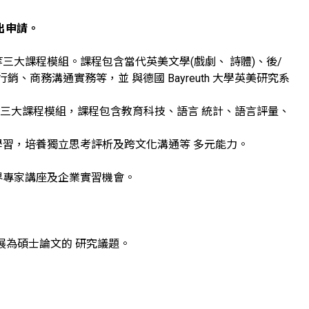
出申請。
三大課程模組。課程包含當代英美文學(戲劇、 詩體)、後/
商務溝通實務等，並 與德國 Bayreuth 大學英美研究系
」三大課程模組，課程包含教育科技、語言 統計、語言評量、
學習，培養獨立思考評析及跨文化溝通等 多元能力。
界專家講座及企業實習機會。
發展為碩士論文的 研究議題。