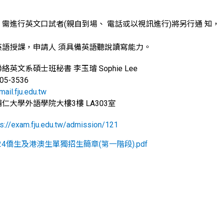
需進行英文口試者(親自到場、 電話或以視訊進行)將另行通 
英語授課，申請人 須具備英語聽說讀寫能力。
聯絡英文系碩士班秘書
李玉璿 Sophie Lee
905-3536
ail.fju.edu.tw
仁大學外語學院大樓3樓 LA303室
ps://exam.fju.edu.tw/admission/121
024僑生及港澳生單獨招生簡章(第一階段).pdf