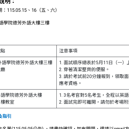
說明：
115.05.15、16（五、六）
外語學院德芳外語大樓三樓
地點
注意事項
外語學院德芳外語大樓三樓
1. 面試順序總表於5月11日（一）
大廳
2. 穿著清潔整齊的便服。
3. 請於考試前20分鐘報到，領
應考資格。
外語學院德芳外語大樓
1. 3名考官對5名考生，全程以
三樓教室
2. 面試完即可離開，請勿於考場
及指引
之名單(115.05.05公告) ，請盡快確認，如有問題，還請以email方