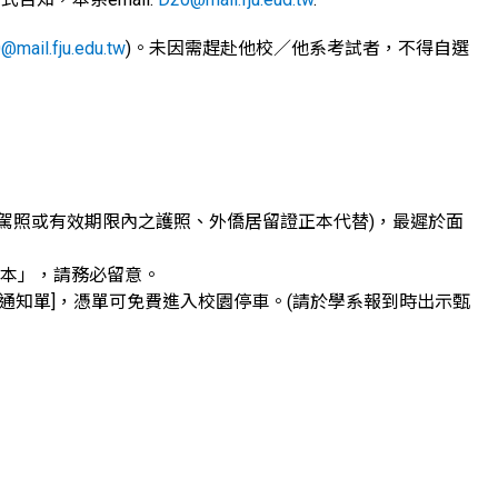
@mail.fju.edu.tw
)。未因需趕赴他校／他系考試者，不得自選
得以駕照或有效期限內之護照、外僑居留證正本代替)，最遲於面
正本」，請務必留意。
試通知單]，憑單可免費進入校園停車。(請於學系報到時出示甄