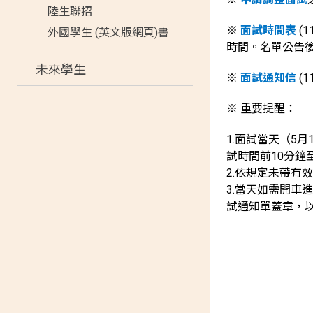
陸生聯招
※
面試時間表
(
外國學生 (英文版網頁)書
時間。名單公告
未來學生
※
面試通知信
(1
※ 重要提醒：
1.面試當天（5
試時間前10分
2.依規定未帶
3.當天如需開車
試通知單蓋章，