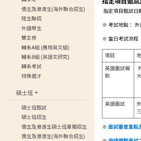
指定項目甄試
僑生及港澳生(海外聯合招生)
指定項目甄試日期：
陸生聯招
※ 考試地點： 
外國學生
雙主修
※ 當日考試流程
輔系A組 (應用英文組)
項目
輔系B組 (英語文研究)
轉系考試
英語面試報
到
特殊選才
碩士班
英語面試
碩士班甄試
碩士班招生
僑生及港澳生碩士班單獨招生
※
面試審查重點
僑生及港澳生(海外聯合招生)
※
申請調整面試