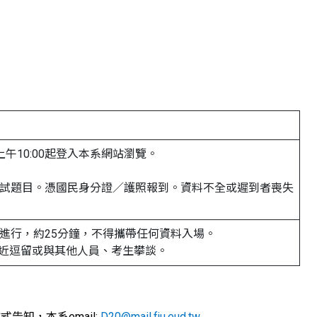
上午10:00起登入本系網站瀏覽。
取面試題目。憑國民身分證／護照報到。資料不全或遲到者喪失
英語進行，約25分鐘，不得攜帶任何資料入場。
附近逗留或與其他人員、考生攀談。
式告知，本系email:
D20@mail.fju.eud.tw
.