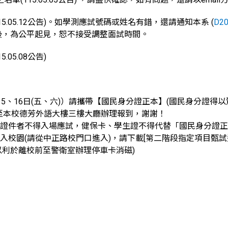
115.05.12公告)。如學測應試號碼或姓名有錯，還請通知本系 (
D20
後，為公平起見，恕不接受調整面試時間。
15.05.08公告)
月15、16日(五、六)）請攜帶【國民身分證正本】(國民身分證
鐘至本校德芳外語大樓三樓大廳辦理報到，謝謝！
有效證件者不得入場應試，健保卡、學生證不得代替「國民身分證
進入校園(請從中正路校門口進入)，請下載[第二階段指定項目甄
以利於離校前至警衛室辦理停車卡消磁)