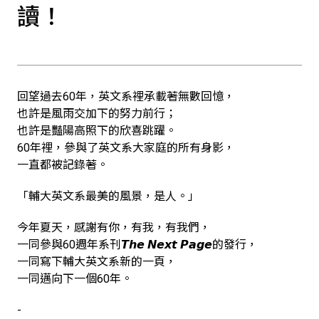
讀！
回望過去60年，英文系裡承載著無數回憶，
也許是風雨交加下的努力前行；
也許是豔陽高照下的欣喜跳躍。
60年裡，參與了英文系大家庭的所有身影，
一直都被記錄著。
​「輔大英文系最美的風景，是人。」​
​今年夏天，感謝有你，有我，有我們，
一同參與60週年系刊𝙏𝙝𝙚 𝙉𝙚𝙭𝙩 𝙋𝙖𝙜𝙚的發行，
一同寫下輔大英文系新的一頁，
一同邁向下一個60年。
-