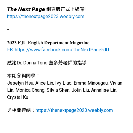
𝙏𝙝𝙚 𝙉𝙚𝙭𝙩 𝙋𝙖𝙜𝙚 網頁版正式上線囉!
https://thenextpage2023.weebly.com
​-
𝟐𝟎𝟐𝟑 𝐅𝐉𝐔 𝐄𝐧𝐠𝐥𝐢𝐬𝐡 𝐃𝐞𝐩𝐚𝐫𝐭𝐦𝐞𝐧𝐭 𝐌𝐚𝐠𝐚𝐳𝐢𝐧𝐞
FB: https://www.facebook.com/TheNextPageFJU
感謝Dr. Donna Tong 董多芳老師的指導
本期參與同學：
Jeselyn Hsu, Alice Lin, Ivy Liao, Emma Minougau, Vivian
Lin, Monica Chang, Silvia Shen, Jolin Liu, Annalise Lin,
Crystal Ku
相關連結：
https://thenextpage2023.weebly.com