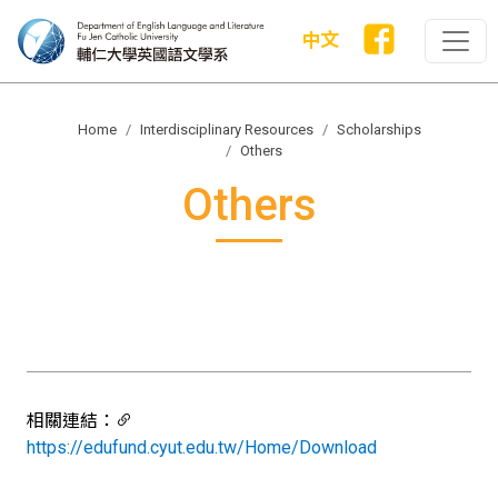
中文
Home
Interdisciplinary Resources
Scholarships
Others
Others
相關連結：
https://edufund.cyut.edu.tw/Home/Download