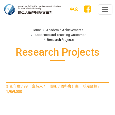
中文
Home
Academic Achievements
Academic and Teaching Outcomes
Research Projects
Research Projects
計劃年度 / 99 主持人 / 類別 / 國科會計畫 核定金額 /
1,959,000