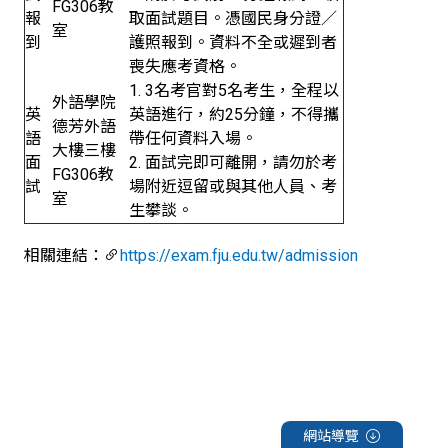
FG306教
報
取面試題目。憑國民身分證／
室
到
護照報到。資料不全或遲到者
喪失應考資格。
1. 3名考官對5名考生，全程以
外語學院
英
英語進行，約25分鐘，不得攜
德芳外語
語
帶任何資料入場。
大樓三樓
面
2. 面試完即可離開，請勿於考
FG306教
試
場附近逗留或與其他人員、考
室
生攀談。
相關連結：
https://exam.fju.edu.tw/admission
網站導覽