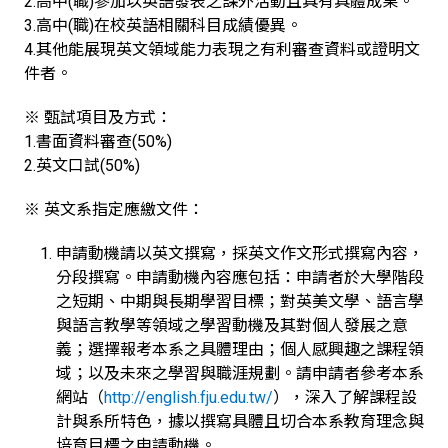
2.高中(職)參加以英語發表之課外活動且具有具體成果。
3.高中(職)在校英語相關科目成績優異。
4.其他能展現英文領域能力表現之有利審查資料或證明文
件者。
※ 甄試項目及方式：
1.書面資料審查(50%)
2.英文口試(50%)
※ 英文系指定應繳文件：
申請動機請以英文撰寫，採英文作文形式撰寫內容，
分段撰寫。申請動機內容應包括：申請者於大學階段
之短期、中期與長期學習目標；對英美文學、語言學
與語言教學等領域之學習動機及其對個人發展之意
義；選擇報考本系之具體理由；個人感興趣之課程領
域；以及未來之學習與職涯規劃。請申請者參考本系
網站（
http://english.fju.edu.tw/
），深入了解課程設
計與系所特色，據以撰寫具體且切合本系教育理念與
培育目標之申請動機。