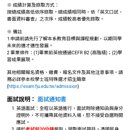
※ 成績計算及錄取方式：
按總成績高低依序錄取。總成績相同時，依「英文口試、
書面資料審查」之次序，成績較高者優先錄取。
※ 備註
1.申請前請先行了解本系教育目標與課程規劃，以期同學
未來的適才適性發展。
2.畢業條件：(1)畢業前英檢通過CEFR B2 (高階級)；(2)學
習成果展現。
其他相關報名資格、繳費、報名文件及其他注意事項，請
務必詳參本校學士班特殊選才招生簡章
(
https://exam.fju.edu.tw/admission
)
面試說明：
面試通知書
英語面試：全程以英語進行，面試時除通知函與身分
證明外，不可攜帶其他資料入場，恕不接受自選時間
應試。
請於
考試前20分鐘
報到，領取面試題目。憑國民身