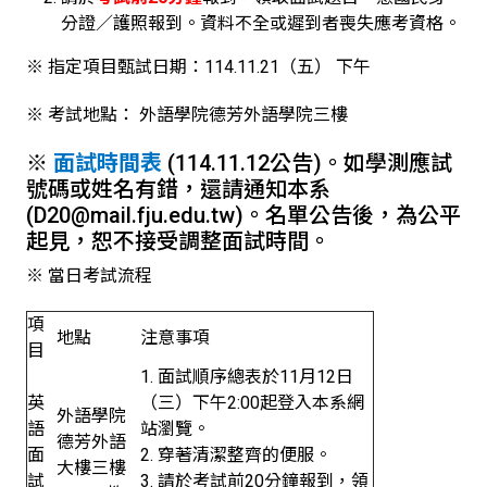
分證／護照報到。資料不全或遲到者喪失應考資格。
※ 指定項目甄試日期：114.11.21（五） 下午
※ 考試地點： 外語學院德芳外語學院三樓
※
面試時間表
(114.11.12公告)。如學測應試
號碼或姓名有錯，還請通知本系
(D20@mail.fju.edu.tw)。名單公告後，為公平
起見，恕不接受調整面試時間。
※ 當日考試流程
項
地點
注意事項
目
1. 面試順序總表於11月12日
英
（三）下午2:00起登入本系網
外語學院
語
站瀏覽。
德芳外語
面
2. 穿著清潔整齊的便服。
大樓三樓
試
3. 請於考試前20分鐘報到，領