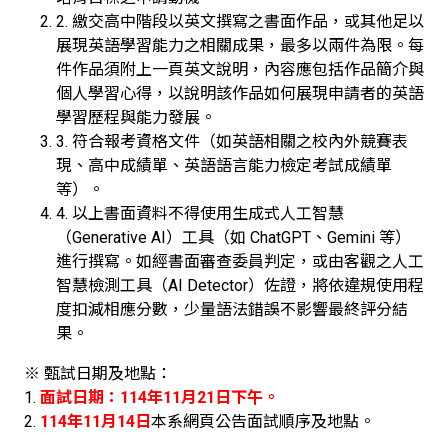
2. 繳交高中階段以英文撰寫之書面作品，或其他足以
展現英語學習能力之相關成果，最多以兩件為限。每
件作品須附上一頁英文說明，內容應包括作品簡介與
個人學習心得，以說明該作品如何展現申請者的英語
學習歷程與能力發展。
3. 符合報考資格文件（如英語相關之校內外競賽表
現、高中成績單、英語語言能力檢定考試成績單
等）。
4. 以上書面資料不得使用生成式人工智慧
（Generative AI）工具（如 ChatGPT、Gemini 等）
進行撰寫。如經書面審查委員判定，或由客觀之人工
智慧檢測工具（AI Detector）佐證，將依違規使用程
度扣減相應分數，少量語法錯誤不影響最終評分結
果。
※ 甄試日期及地點：
1.
面試日期：114年11月21日下午。
2.
114年11月14日
本系網頁公告面試順序及地點。