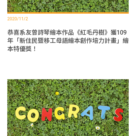
2020/11/2
恭喜系友曾詩琴繪本作品《紅毛丹樹》獲109
年「新住民暨移工母語繪本創作培力計畫」繪
本特優獎！