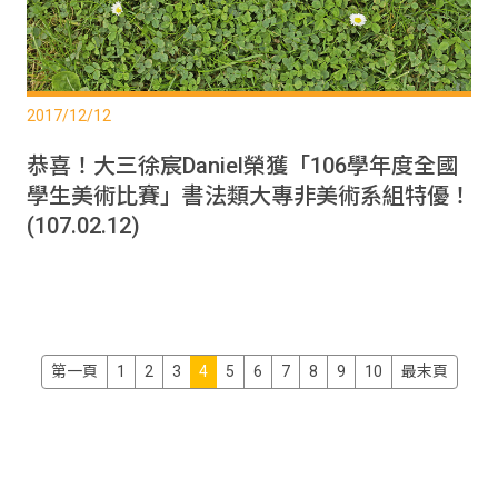
2017/12/12
恭喜！大三徐宸Daniel榮獲「106學年度全國
學生美術比賽」書法類大專非美術系組特優！
(107.02.12)
第一頁
1
2
3
4
5
6
7
8
9
10
最末頁