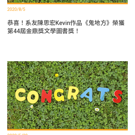
2020/8/5
恭喜！系友陳思宏Kevin作品《鬼地方》榮獲
第44屆金鼎獎文學圖書獎！