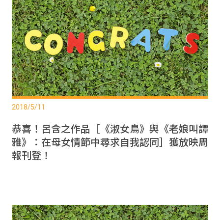
2018/5/11
恭喜！呂含之作品［《淑女鳥》與《老娘叫譚
雅》：在母女情節中尋求自我認同］獲放映周
報刊登！