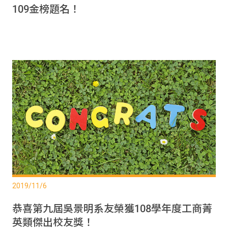
109金榜題名！
2019/11/6
恭喜第九屆吳景明系友榮獲108學年度工商菁
英類傑出校友獎！