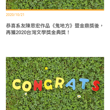
2020/10/21
恭喜系友陳思宏作品《鬼地方》暨金鼎獎後，
再獲2020台灣文學獎金典獎！