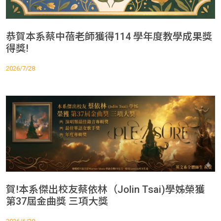
恭賀本系蔡中蓓老師獲得114 學年度教學成果獎
得獎!
2026/7/28
賀!本系傑出校友蔡依林（Jolin Tsai)學姊榮獲
第37屆金曲獎 三項大獎