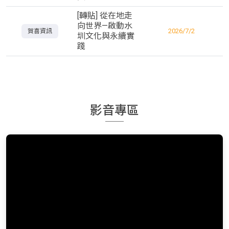
[轉貼] 從在地走
向世界—啟動水
2026/7/2
賀喜資訊
圳文化與永續實
踐
影音專區