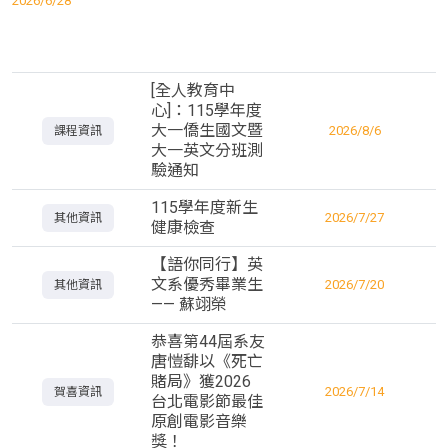
2026/6/28
[全人教育中
心]：115學年度
大一僑生國文暨
2026/8/6
課程資訊
大一英文分班測
驗通知
115學年度新生
2026/7/27
其他資訊
健康檢查
【語你同行】英
文系優秀畢業生
2026/7/20
其他資訊
—— 蘇翊榮
恭喜第44屆系友
唐愷馡以《死亡
賭局》獲2026
2026/7/14
賀喜資訊
台北電影節最佳
原創電影音樂
獎！