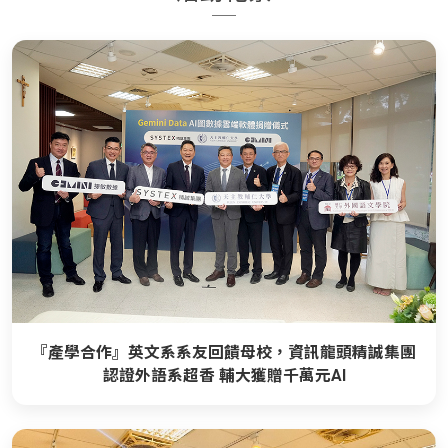
『產學合作』英文系系友回饋母校，資訊龍頭精誠集團
認證外語系超香 輔大獲贈千萬元AI