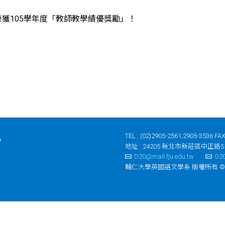
獲105學年度「教師教學績優獎勵」！
TEL : (02)2905-2561;2905-3536 FAX
地址 : 24205 新北市新莊區中正路5
D20@mail.fju.edu.tw
G20
輔仁大學英國語文學系 版權所有 ©2023 Depar