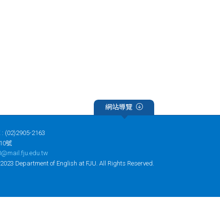
網站導覽
 : (02)2905-2163
10號
@mail.fju.edu.tw
tment of English at FJU. All Rights Reserved.