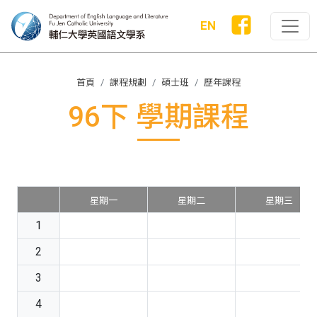
EN
首頁
課程規劃
碩士班
歷年課程
96下 學期課程
星期一
星期二
星期三
1
2
3
4