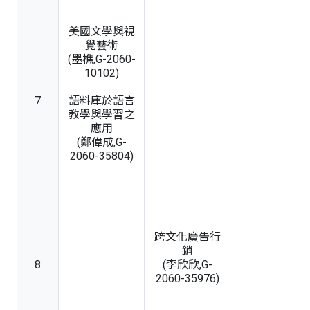
美國文學與視
覺藝術
(墨樵,G-2060-
10102)
7
語料庫於語言
教學與學習之
應用
(鄭偉成,G-
2060-35804)
跨文化廣告行
銷
8
(李欣欣,G-
2060-35976)