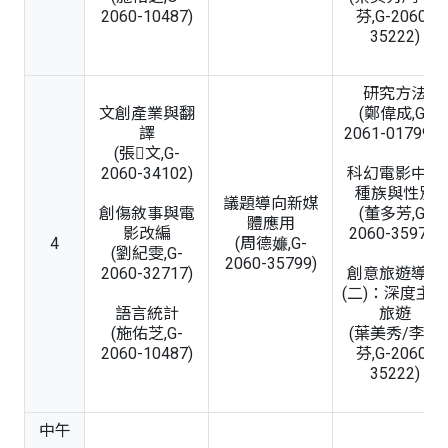
2060-10487)
芬,G-2060-
35222)
研究方法
文創產業與翻
(鄭偉成,G-
譯
2061-01799B)
(張文,G-
2060-34102)
科幻電影中的
種族與性別
議題導向新媒
創傷敘事與電
(董多芳,G-
體應用
影改編
2060-35977)
4
(周德嬚,G-
(劉紀雯,G-
2060-35799)
2060-32717)
創意旅遊導覽
(二)：深度主題
語言統計
旅遊
(施佑芝,G-
(葉美秀/李桂
2060-10487)
芬,G-2060-
35222)
中午