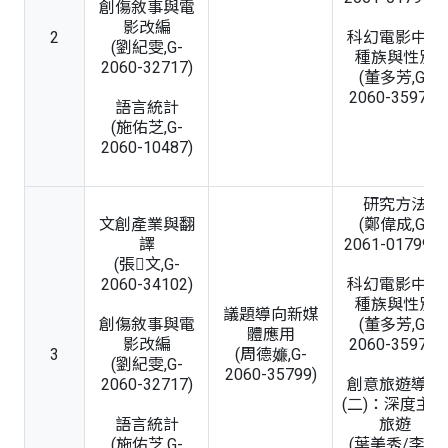
創傷敘事與電
影改編
2
科幻電影中的
(劉紀雯,G-
種族與性別
2060-32717)
(董多芳,G-
2060-35977)
語言統計
(施佑芝,G-
2060-10487)
研究方法
文創產業與翻
(鄭偉成,G-
譯
2061-01799B)
(張文,G-
2060-34102)
科幻電影中的
種族與性別
議題導向新媒
創傷敘事與電
(董多芳,G-
體應用
影改編
2060-35977)
3
(周德嬚,G-
(劉紀雯,G-
2060-35799)
2060-32717)
創意旅遊導覽
(二)：深度主題
語言統計
旅遊
(施佑芝,G-
(葉美秀/李桂