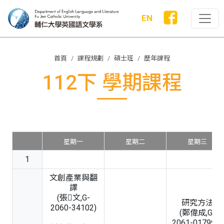
EN
首頁
課程規劃
碩士班
歷年課程
112下 學期課程
星期一
星期二
星期三
1
文創產業與翻
譯
(張文,G-
研究方法
2060-34102)
(鄭偉成,G-
2061-01799B)