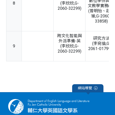
數位學伴與語
8
(李欣欣,G-
文教學實務(二)
2060-32299)
(曾明怡、莊適
瑜,G-2060-
33858)
跨文化智能與
研究方法
外派準備-英
(李宛倫,G-
9
(李欣欣,G-
2061-01799B)
2060-32299)
網站導覽