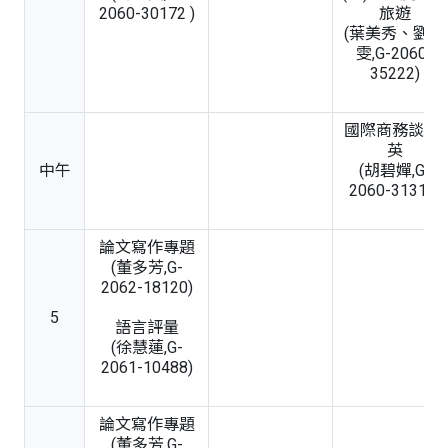
2060-30172 )
旅遊
(葉美秀、劉紀
雯,G-2060-
35222)
國際商務談判-
英
中午
(胡碧嬋,G-
2060-31310)
論文寫作專題
(董多芳,G-
2062-18120)
5
語言評量
(徐慧蓮,G-
2061-10488)
論文寫作專題
(董多芳,G-