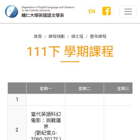
EN
首頁
課程規劃
碩士班
歷年課程
111下 學期課程
星期一
星期二
星期三
1
當代英語科幻
電影：挑戰疆
界
2
(劉紀雯,G-
2060-30172 )