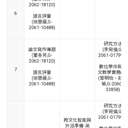
2062-18120)
6
語言評量
(徐慧蓮,G-
2061-10488)
研究方法
論文寫作專題
(李宛倫,G-
(董多芳,G-
2061-01799B)
2062-18120)
數位學伴與語
7
語言評量
文教學實務(二)
(徐慧蓮,G-
(曾明怡、莊適
2061-10488)
瑜,G-2060-
33858)
研究方法
(李宛倫,G-
2061-01799B)
跨文化智能與
外派準備-英