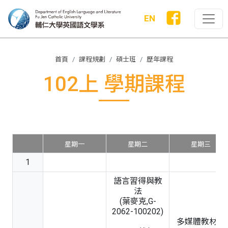
EN
首頁
課程規劃
碩士班
歷年課程
102上 學期課程
星期一
星期二
星期三
1
語言習得與教
法
(葉麥克,G-
2062-100202)
多媒體教材教