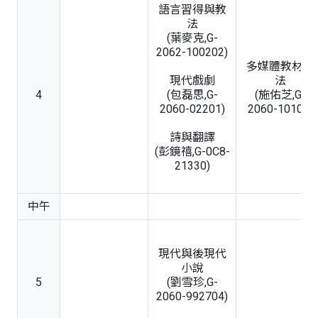
語言習得與教
法
(葉麥克,G-
2062-100202)
多媒體教材教
現代戲劇
法
4
(包磊思,G-
(施佑芝,G-
2060-02201)
2060-10107)
詩與翻譯
(彭鏡禧,G-0C8-
21330)
中午
現代與後現代
小說
5
(劉雪珍,G-
2060-992704)