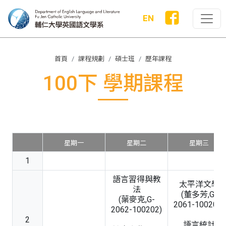
EN
首頁
課程規劃
碩士班
歷年課程
100下 學期課程
星期一
星期二
星期三
1
語言習得與教
太平洋文學
法
(董多芳,G-
(葉麥克,G-
2061-100203)
2062-100202)
2
語言統計