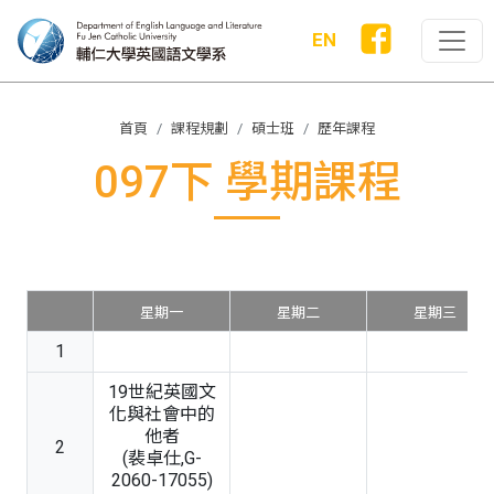
EN
首頁
課程規劃
碩士班
歷年課程
097下 學期課程
星期一
星期二
星期三
1
19世紀英國文
化與社會中的
他者
2
(裴卓仕,G-
2060-17055)