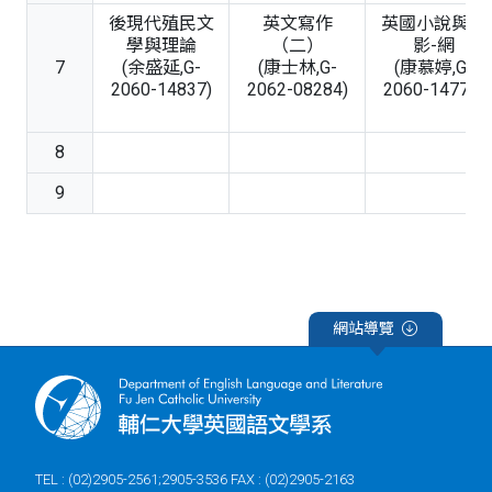
後現代殖民文
英文寫作
英國小說與電
學與理論
（二）
影-網
7
(余盛延,G-
(康士林,G-
(康慕婷,G-
2060-14837)
2062-08284)
2060-14777)
8
9
網站導覽
TEL : (02)2905-2561;2905-3536 FAX : (02)2905-2163