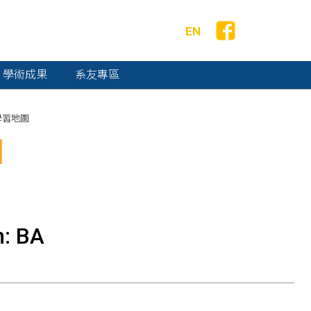
EN
學術成果
系友專區
學習地圖
圖
: BA