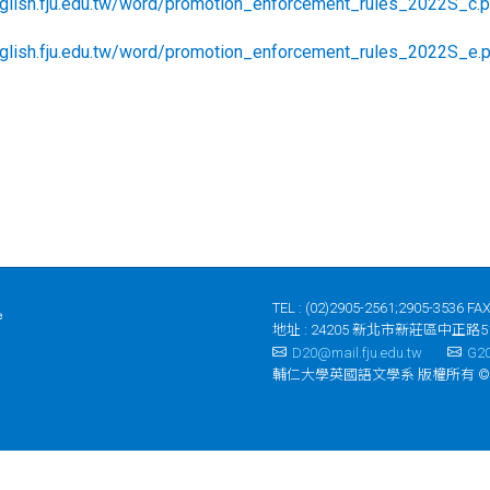
nglish.fju.edu.tw/word/promotion_enforcement_rules_2022S_c.
nglish.fju.edu.tw/word/promotion_enforcement_rules_2022S_e.
TEL : (02)2905-2561;2905-3536 FAX
地址 : 24205 新北市新莊區中正路5
D20@mail.fju.edu.tw
G20
輔仁大學英國語文學系 版權所有 ©2023 Depar