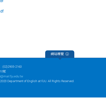
pdf
pdf
網站導覽
 : (02)2905-2163
10號
@mail.fju.edu.tw
tment of English at FJU. All Rights Reserved.