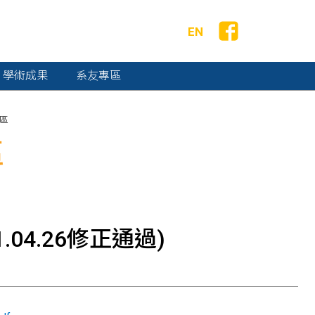
EN
學術成果
系友專區
區
區
04.26修正通過)