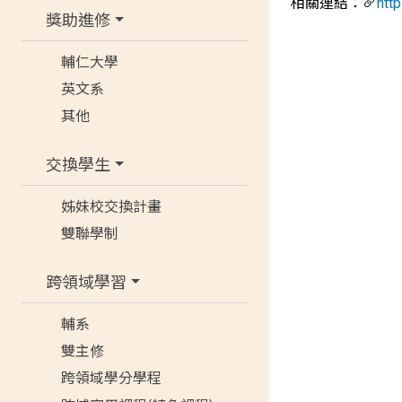
相關連結：
http
獎助進修
輔仁大學
英文系
其他
交換學生
姊妹校交換計畫
雙聯學制
跨領域學習
輔系
雙主修
跨領域學分學程