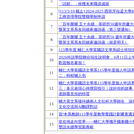
5
「試錯」，收穫未來職涯成就
[113/5/10 截止] 2024-2025 西班牙拉孟大學I
6
工商管理學院雙聯學制申請
「百年榮耀 五十永續」英研所50週年所慶大
7
暨英文系系友回娘家邀請函（第三號通知）
「百年榮耀 五十永續」英研所50 週年所慶
8
暨英文系系友回娘家邀請函（就是明天）
9
115學年度 輔仁大學英國語文學系碩士班招
2026外語學院聯合招生說明會，4月11日上
10
歡迎報名參加！
輔仁大學英國語文學系115學年度個人申請
11
二：時程懶人包
輔仁大學英國語文學系115學年度個人申請
12
三：多元表現心得撰寫指引｜說好你的故事
老師看見你的特質
輔大英文系接待越南人文社科大學師生 深
13
文化交流與AI翻譯對話
14
賀!本系教師115學年度教學實踐計劃審查通過
從在地走向世界——輔仁大學攜手國泰國小
15
雙語永續學習新典範