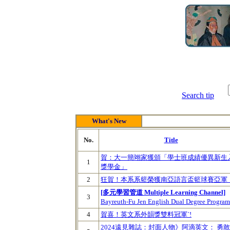
Search tip
What's New
No.
Title
賀：大一簡翊家獲頒「學士班成績優異新生
1
獎學金」
2
狂賀！本系系籃榮獲南亞語言盃籃球賽亞軍
[多元學習管道 Multiple Learning Channel]
3
Bayreuth-Fu Jen English Dual Degree Program
4
賀喜！英文系外韻獎雙料冠軍`!
2024遠見雜誌：封面人物》阿滴英文： 勇敢