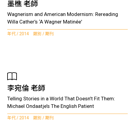
墨樵 老師
Wagnerism and American Modernism: Rereading
Willa Cather’s ‘A Wagner Matinée'
年代 / 2014 類別 / 期刊
李宛倫 老師
Telling Stories in a World That Doesn’t Fit Them:
Michael Ondaatje’s The English Patient
年代 / 2014 類別 / 期刊