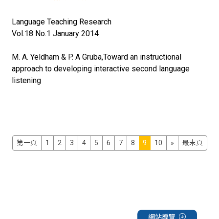
Language Teaching Research
Vol.18 No.1 January 2014
M. A. Yeldham & P. A Gruba,Toward an instructional
approach to developing interactive second language
listening
第一頁
1
2
3
4
5
6
7
8
9
10
»
最末頁
網站導覽