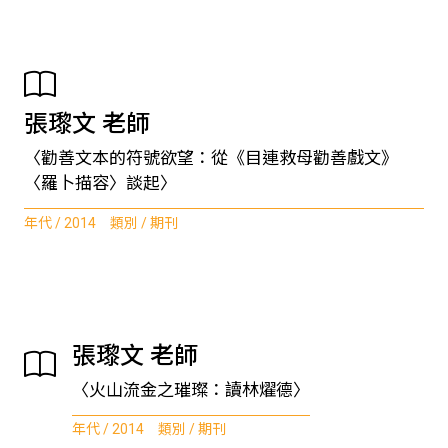
張瓈文 老師
〈勸善文本的符號欲望：從《目連救母勸善戲文》
〈羅卜描容〉談起〉
年代 / 2014 類別 / 期刊
張瓈文 老師
〈火山流金之璀璨：讀林燿德〉
年代 / 2014 類別 / 期刊