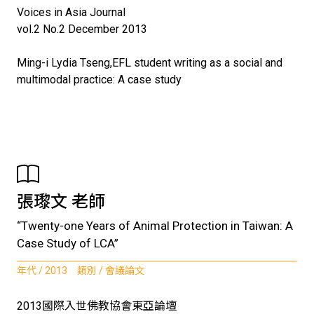
Voices in Asia Journal
vol.2 No.2 December 2013
Ming-i Lydia Tseng,EFL student writing as a social and
multimodal practice: A case study
張瓈文 老師
“Twenty-one Years of Animal Protection in Taiwan: A
Case Study of LCA”
年代 / 2013 類別 / 會議論文
2013國際入世佛教協會東亞論壇