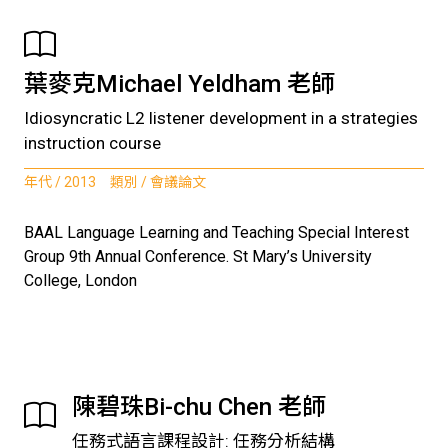
葉麥克Michael Yeldham 老師
Idiosyncratic L2 listener development in a strategies
instruction course
年代 / 2013 類別 / 會議論文
BAAL Language Learning and Teaching Special Interest
Group 9th Annual Conference. St Mary’s University
College, London
陳碧珠Bi-chu Chen 老師
任務式語言課程設計: 任務分析結構