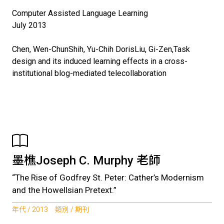
Computer Assisted Language Learning
July 2013
Chen, Wen-ChunShih, Yu-Chih DorisLiu, Gi-Zen,Task
design and its induced learning effects in a cross-
institutional blog-mediated telecollaboration
墨樵Joseph C. Murphy 老師
“The Rise of Godfrey St. Peter: Cather’s Modernism
and the Howellsian Pretext.”
年代 / 2013 類別 / 期刊