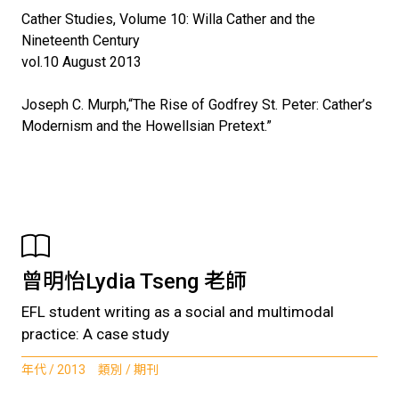
Cather Studies, Volume 10: Willa Cather and the
Nineteenth Century
vol.10 August 2013
Joseph C. Murph,“The Rise of Godfrey St. Peter: Cather’s
Modernism and the Howellsian Pretext.”
曾明怡Lydia Tseng 老師
EFL student writing as a social and multimodal
practice: A case study
年代 / 2013 類別 / 期刊