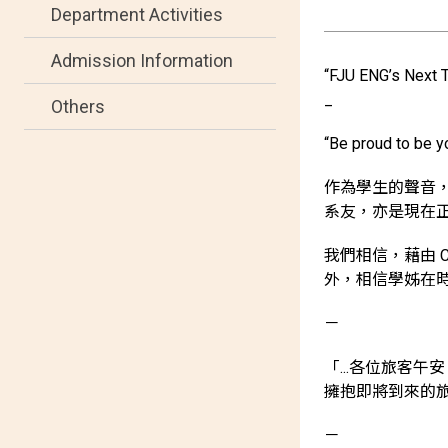
Department Activities
Admission Information
“FJU ENG’s N
_
Others
“Be proud to be y
作為學生的聲音
系友，亦是現在正
我們相信，藉由 
外，相信學姊在
－
「...各位旅客
擁抱即將到來的
－