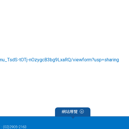
Tmu_TsdS-tOTj-nOzygcB3bg9LxaRQ/viewform?usp=sharing
網站導覽
 : (02)2905-2163