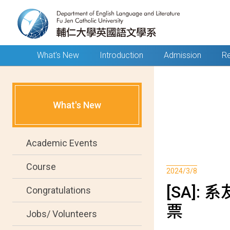
What's New
Introduction
Admission
Re
What's New
Academic Events
Course
2024/3/8
[SA]: 
Congratulations
票
Jobs/ Volunteers