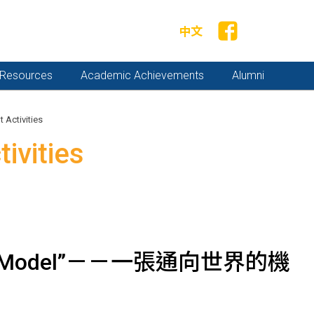
中文
y Resources
Academic Achievements
Alumni
 Activities
ivities
 Top Model”－－一張通向世界的機