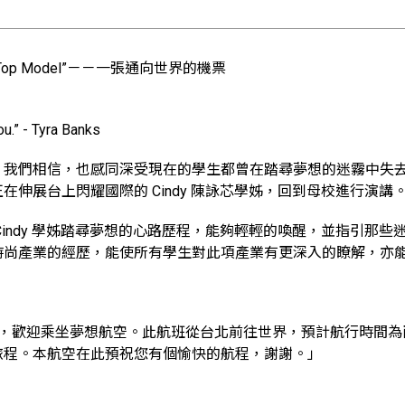
ext Top Model”－－一張通向世界的機票
ou.” - Tyra Banks
，我們相信，也感同深受現在的學生都曾在踏尋夢想的迷霧中失
在伸展台上閃耀國際的 Cindy 陳詠芯學姊，回到母校進行演講
Cindy 學姊踏尋夢想的心路歷程，能夠輕輕的喚醒，並指引那
時尚產業的經歷，能使所有學生對此項產業有更深入的瞭解，亦
午安，歡迎乘坐夢想航空。此航班從台北前往世界，預計航行時間
旅程。本航空在此預祝您有個愉快的航程，謝謝。」