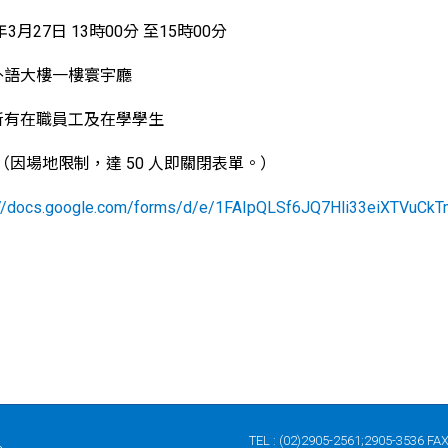
3月27日 13時00分 至15時00分
外語大樓一樓寰宇廳
所有在職員工及在學學生
位（因場地限制，達 50 人即關閉表單。）
://docs.google.com/forms/d/e/1FAIpQLSf6JQ7Hli33eiXTVuCk
TEL : (02)2905-2561;2905-3536 FAX