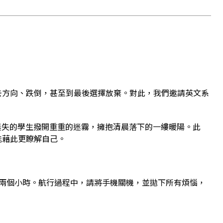
去方向、跌倒，甚至到最後選擇放棄。對此，我們邀請英文系
。
些迷失的學生撥開重重的迷霧，擁抱清晨落下的一縷暖陽。此
能藉此更瞭解自己。
為兩個小時。航行過程中，請將手機關機，並拋下所有煩惱，