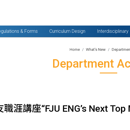
gulations & Forms
Curriculum Design
Interdisciplinar
Home
What's New
Department
Department Act
系友職涯講座“FJU ENG’s Next