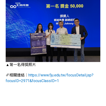
▲第一名得獎照片
相關連結：
https://www.fju.edu.tw/focusDetail.jsp?
focusID=2971&focusClassID=1