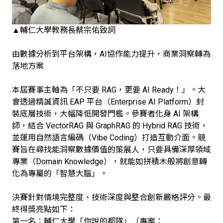
▲輔仁大學教務長蔡宗佑致詞
由數據分析到平台架構，AI協作能力提升，商業洞察轉為
落地方案
本屆賽事主軸為「不只要 RAG，更要 AI Ready！」。大
會透過精誠資訊 EAP 平台（Enterprise AI Platform）封
裝底層技術，大幅降低開發門檻。參賽者化身 AI 架構
師，結合 VectorRAG 與 GraphRAG 的 Hybrid RAG 技術，
並運用自然語言編碼（Vibe Coding）打造互動介面。競
賽旨在尋找能洞察數據價值的策展人，只要具備深厚領域
專業（Domain Knowledge），就能如拼積木般將創意轉
化為專屬的「智慧大腦」。
決賽針對情境完整度、技術深度與整合創新嚴格評分。最
終得獎亮點如下：
第一名：輔仁大學「你說的都隊」（專案：