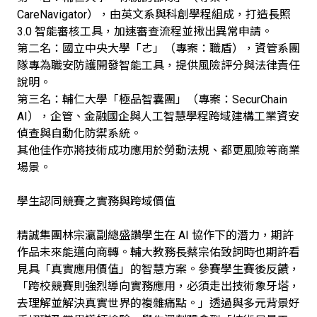
CareNavigator），由英文系與科創學程組成，打造長照
3.0 智能審核工具，加速審查流程並揪出異常申請。
第二名：國立中央大學「ㄜ」（專案：職盾），資管系團
隊專為職安防護開發智能工具，提供風險評分與法律責任
說明。
第三名：輔仁大學「極品智囊團」（專案：SecurChain
AI），企管、金融國企與人工智慧學程跨域建構工業資安
偵查與自動化防禦系統。
其他佳作亦將技術成功應用於勞動法規、都更風險等商業
場景。
學生認同競賽之實務與跨域價值
精誠集團林宗瀛副總盛讚學生在 AI 協作下的潛力，期許
作品未來能邁向商轉。輔大教務長蔡宗佑致詞時也期許看
見具「真實應用價值」的智慧方案。參賽學生賽後反饋，
「跨校競賽則強烈導向實務應用，必須走出技術象牙塔，
去理解並解決真實世界的複雜痛點。」透過與多元背景好