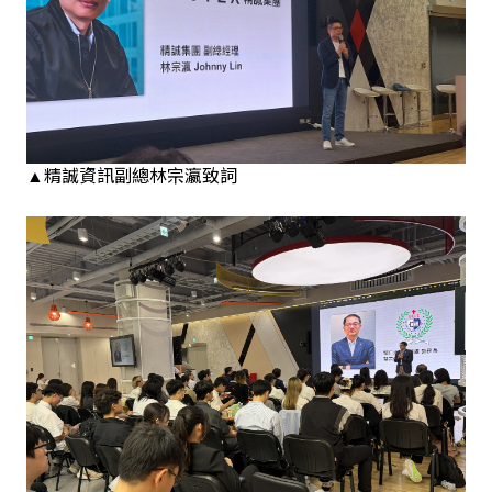
▲精誠資訊副總林宗瀛致詞