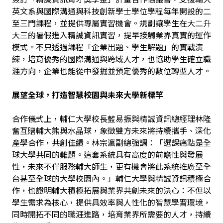
英文系與國際溝通與科技創新學士學位學程每年開設的二
至三門課程，並提供專屬實習機會。規劃讓學生在大二升
大三的暑假進入精誠資訊實習，提早接觸業界真實的運作
模式。不只透過課程「企業出題、學生解題」的實戰演
練，培育優秀的國際溝通與跨域人才，也協助學生確立職
涯方向，企業也能從中發掘並預定優秀的數位轉型人才。
展望全球，打造智慧校園與未來大學新標竿
合作儀式上，輔仁大學校長藍易振與精誠資訊總經理林隆
奮互贈輔大熊與水晶球，象徵雙方未來將持續攜手、深化
產學合作，共創佳績。林宗瀛副總強調：「選課痛點是全
球大學共同的難題。這套系統具有高度的前瞻性與發展
性，未來不僅服務輔大師生，更有機會將此系統推廣至全
台甚至全球的大學校園內。」輔仁大學與精誠資訊積極合
作，也證明輔大積極拓展與業界共創未來的決心：不但以
學生需求為核心，提供具效率與人性化的智慧學習環境，
同時開拓不同的職涯進路，培育業界所需要的人才，持續