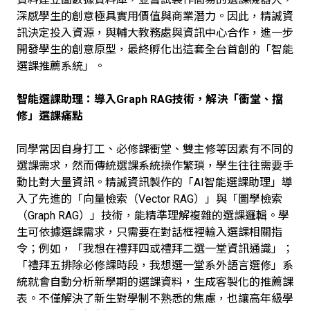
深感學生的創意極具實用價值與商業潛力。因此，精誠資
訊決定投入資源，與輔大教務處與資訊中心合作，進一步
開發學生的創意原型，最終孵化出這套全台首創的「智能
選課推薦系統」。
智能選課助理：導入Graph RAG技術，解決「衝堂、擋
修」選課痛點
同學常因自身打工、必修課衝堂、雙主修等因素有不同的
選課需求，然而傳統選課系統操作繁瑣，學生往往需要手
動比對大量資訊。精誠資訊製作的「AI智能選課助理」導
入了先進的「向量檢索（Vector RAG）」與「圖學檢索
（Graph RAG）」技術，能精準理解複雜的選課邏輯。學
生可依據選課需求，只需要在對話框裡輸入選課相關指
令；例如，「我想在禮拜四或禮拜二選一堂資訊通識」；
「禮拜五排除必修課時段，我想選一堂系外語言選修」系
統就會自動分析新學期的選課資料，生成客製化的推薦課
表。不僅解決了新生對學制不熟悉的焦慮，也讓高年級學