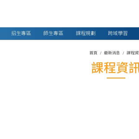
招生專區
師生專區
課程規劃
跨域學習
首頁
最新消息
課程資
課程資