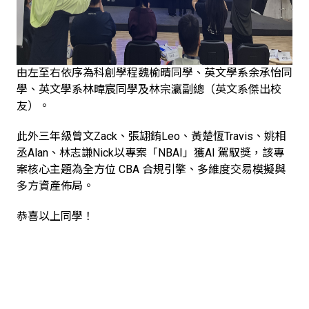
由左至右依序為科創學程魏榆晴同學、英文學系余承怡同
學、英文學系林暐宸同學及林宗瀛副總（英文系傑出校
友）。
此外三年級曾文Zack、張翃銪Leo、黃楚恆Travis、姚相
丞Alan、林志謙Nick以專案「NBAI」獲AI 駕馭獎，該專
案核心主題為全方位 CBA 合規引擎、多維度交易模擬與
多方資產佈局。
恭喜以上同學！