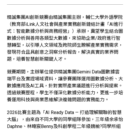
精誠集團AI創新競賽由精誠集團主辦，輔仁大學外語學院
（教育部iLink人文社會與產業實務創新鏈結計畫「AI進行
式：智能數據分析與商務經營」）承辦，冀望學生結合圖
數據分析與善用各類型大數據，來協助企業/政府進行智
慧轉型，以引導人文領域及跨院師生瞭解產業實務需求，
發現符合且具創意之洞察分析報告，解決真實的業界問
題，培養智慧創新關鍵人才。
競賽期間，主辦單位提供精誠集團Gemini Data圖數據雲
端平台及實證場域資料，讓參賽團隊運用圖數據分析、大
數據應用及AI工具，針對實際產業議題進行分析與提案。
透過競賽歷程，學生不僅深化數據分析能力，更進一步培
養運用科技與商業思維解決複雜問題的實務能力。
2026比賽主題為「AI Ready Data — 打造理解關聯的智慧
大腦」，由來自不同大學的同學組隊參加，三年級余承怡
Daphne、林暐宸Benny及科創學程二年級魏榆?同學所組