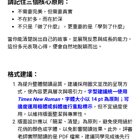
請記住三個核心原則：
不需要完美，但需要真實
不在於多，而在於深
不只是「做了什麼」，更重要的是「學到了什麼」
當你能清楚說出自己的故事，並展現反思與成長的能力，
這份多元表現心得，便會自然地脫穎而出。
格式建議：
為提升整體閱讀品質，建議採用圖文並茂的呈現方
式，使內容更具層次與吸引力。
字型建議統一使用
Times New Roman
，字體大小以 14 pt 為原則；可
適度運用粗體或斜體進行重點標示
，但不宜過度使
用，以維持版面整潔與專業性。
版面設計應以「簡潔、清楚」為原則，避免使用過於
花俏的顏色或字體，以免影響閱讀效果。此外，評審
老師實際閱讀的是 PDF 檔案，建議同學完成後先行