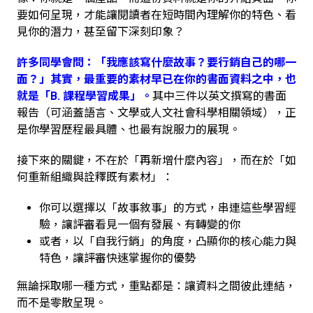
要如何呈現，才能讓閱讀者在短時間內理解你的特色、看
見你的潛力，甚至留下深刻印象？
許多同學會問：「我應該寫什麼故事？要行銷自己的哪一
面？」其實，最重要的素材早已在你的書面資料之中，也
就是「B. 課程學習成果」。
其中三件以英文撰寫的書面
報告（可涵蓋語言、文學或人文社會科學相關領域），正
是你學習歷程最具體、也最有說服力的展現。
接下來的關鍵，不在於「再新增什麼內容」，而在於「如
何重新組織與詮釋既有素材」：
你可以選擇以「故事敘事」的方式，串連這些學習經
驗，讓評審看見一個有發展、有轉變的你
或者，以「自我行銷」的角度，凸顯你的核心能力與
特色，讓評審快速掌握你的優勢
無論採取哪一種方式，重點都是：讓資料之間彼此連結，
而不是零散呈現。