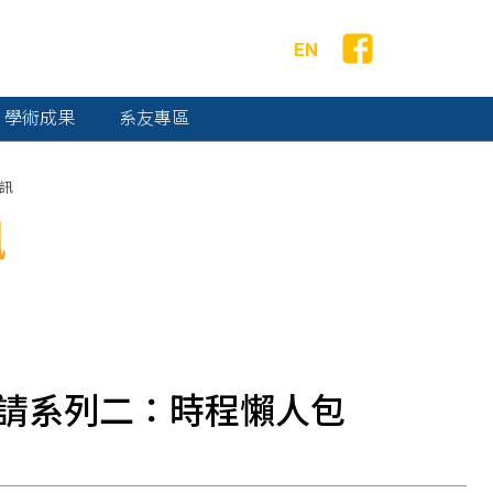
EN
學術成果
系友專區
訊
訊
申請系列二：時程懶人包