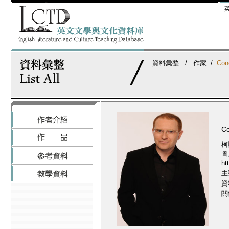
資料彙整
/
作家
/
Co
C
柯
圖
ht
主
資
關