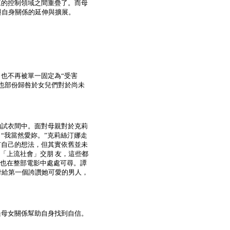
來的控制領域之間重疊了。而母
與自身關係的延伸與擴展。
也不再被單一固定為“受害
也部份歸咎於女兒們對於尚未
的試衣間中。面對母親對於克莉
“我當然愛妳。”克莉絲汀娜走
有自己的想法，但其實依舊並未
「上流社會」交朋 友，這些都
也在整部電影中處處可尋。譚
付給第一個誇讚她可愛的男人，
過母女關係幫助自身找到自信。