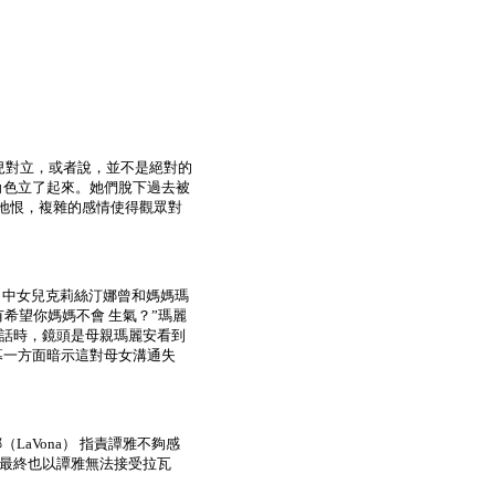
兒對立，或者說，並不是絕對的
角色立了起來。她們脫下過去被
地恨，複雜的感情使得觀眾對
》中女兒克莉絲汀娜曾和媽媽瑪
希望你媽媽不會 生氣？”瑪麗
對話時，鏡頭是母親瑪麗安看到
幕一方面暗示這對母女溝通失
娜（
LaVona
） 指責譚雅不夠感
吵最終也以譚雅無法接受拉瓦