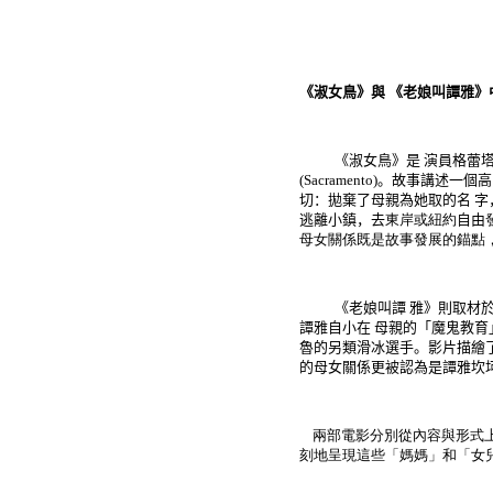
《淑女鳥》與 《老娘叫譚雅》
《淑女鳥》是 演員格蕾
(Sacramento)
。故事講述一個高
切：拋棄了母親為她取的名 
逃離小鎮，去
東岸或紐約
自由
母女關係既是故事發展的錨點
《老娘叫譚 雅》則取材
譚雅自小在 母親的「魔鬼教
魯的另類滑冰選手。影片描繪
的母女關係更被認為是譚雅坎
兩部電影分別從內容與形式
刻地呈現這些「媽媽」和「女