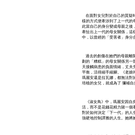
在面對女兒對於自己的質疑
樣的方式便牽涉到了上一代的
此當自己的身分變成母親之後
牽扯出上一代的母女關係，這
中，以曾經的「受害者」身分
過去的創傷在她們的母親離
劃的「糟糕」的母女關係另一
天接觸病患的負面情緒，丈夫
平衡，活得縮手縮腳。《老娘
瑪麗安還是拉瓦娜，都無法對
培植的女兒，就成為了 彌補
《淑女鳥》中，瑪麗安因自
活，而不是花錢花精力賭一個
對於如何決定「下一代」的人
強硬地控制譚雅的人生。她將