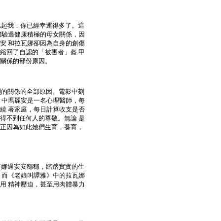
比起我，你已經幸運得多了。這
體驗過健康積極的母女關係，因
安 和拉瓦娜卻因為自身的創傷
縮回了自認的「被害者」盔 甲
關係的部份原因。
烈的關係的全部原因。電影中刻
》中瑪麗安是一名心理醫師，每
繞 著家庭，每日計算收支是否
得不到任何人的尊敬。無論 是
正因為如此她們生育，養育，
汀娜過安安穩穩，踏踏實實的生
。而《老娘叫譚雅》中的拉瓦娜
用 精神壓迫，甚至用肉體暴力