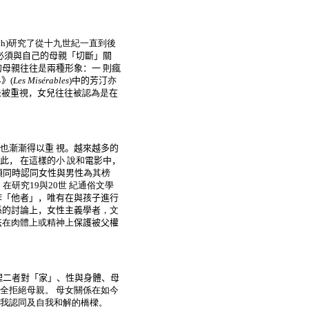
ch)
研究了從十九世紀一直到後
必須與自己的母親「切斷」關
的母親往往
是
兩種形象：一 則瘋
界》
(
Les Misérables
)
中的芳汀
亦
未被重視，女兒往往
被認為是
在
也
漸漸得以重 視。越來越多的
此， 在這樣的
小 說和
電影中，
須同時認同女性與男性
為其榜
 在研究
19
與
20
世 紀通俗文學
作「他者」，唯有在與孩子進行
係的討論上，女性主義學者
，文
法
在肉體上或精神上
保護被父權
理二者對「家」、性與身體、母
全拒絕母親。 母女關係在如今
我認同及自我和解的橋樑。