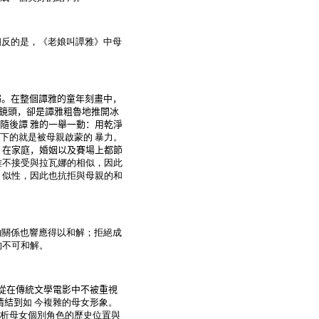
相反的是，《老娘叫譚雅》中母
弱。在整個譚雅的童年刻畫中，
個鏡頭，卻是譚雅粗魯地推開冰
隨後譚 雅的一舉一動：用乾淨
下的就是被母親啟蒙的 暴力。
 在家庭，婚姻以及賽場上都節
雅不接受與拉瓦娜的相似，因此
 似性，因此也抗拒與母親的和
的關係也響應得以和解；拒絕成
的不可和解。
從在傳統文學電影中不被重視
情結到
如 今複雜的母女形象。
析母女個別角色的歷史位置與