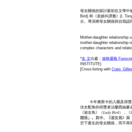
母女關係的探討最初在文學中被
Bird) 和《老娘叫譚雅》(
分。導演將母女關係與自我認
Mother-daughter relationship u
mother-daughter relationship i
complex characters and relatio
*
全 文
出處
：
放映週報 Funscre
INSTITUTE)
[Cross-listing with
Craig Gille
今年奧斯卡的入圍及得獎
佳女配角的得獎者法蘭西絲麥
《淑女鳥》（
Lady Bird
），《
關係」。其中，《淑女鳥》與
空下產生的母女關係，而不再