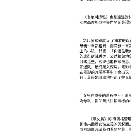
《老娘叫譚雅》也是通過對
女的高度相似性導向的卻是譚
影片開頭即展 示了譚雅的
母親一直都粗暴，而譚雅一直
上的小孩，咒駡：「你擋住我
的冰鞋碾滅香煙，公然粗魯地
目睹這些，觀衆也能搖頭嘆息
節退敗，最終跨入深淵。
電影
在電影的片尾字幕中才會出現
解，最終她徹底地拒絕了拉瓦
女兒在成長的過程中不可避
為母親，卻又無法阻擋這樣的
《淑女鳥》的 導演格蕾
到後來因爲女性主義的興起而
而兩部影片讓我們看到的是：